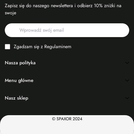
Zapisz się do naszego newslettera i odbierz 10% zniżki na
swoje
Zgadzam się z Regulaminem
Nasza polityka
Search
Menu główne
Polityka zwrotów i zwrotów pieniędzy
SKLEP
Regulamin i polityka prywatności
Nasz sklep
KATEGORIE
Zasady wysyłki
Dostosuj swoją ulubioną koszulkę, dodając imię i numer
KONTAKT
Kontakt
© SPAXOR 2024
+48507016486
REGULAMIN
Shop@spaxor.com