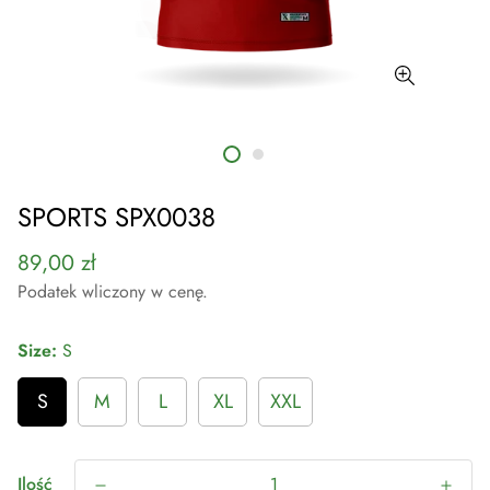
SPORTS SPX0038
Cena
89,00 zł
regularna
Podatek wliczony w cenę.
Size:
S
S
M
L
XL
XXL
Ilość