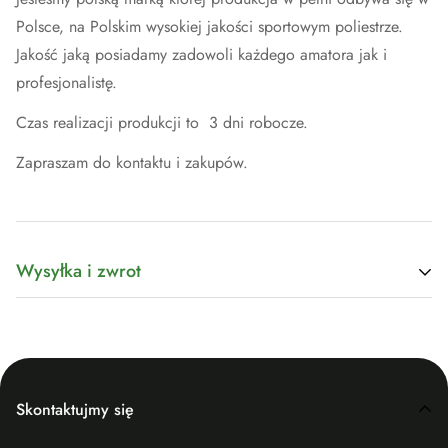
Polsce, na Polskim wysokiej jakości sportowym poliestrze.
Jakość jaką posiadamy zadowoli każdego amatora jak i
profesjonalistę.
Czas realizacji produkcji to 3 dni robocze.
Zapraszam do kontaktu i zakupów.
Wysyłka i zwrot
Koszt wysyłki zależy od wagi. Po prostu dodaj produkty do
koszyka i skorzystaj z kalkulatora kosztów wysyłki, aby
zobaczyć cenę wysyłki. Chcemy, abyś był w 100%
zadowolony z zakupu. Przedmioty można zwrócić lub
Skontaktujmy się
wymienić w ciągu 14 dni od daty dostawy.