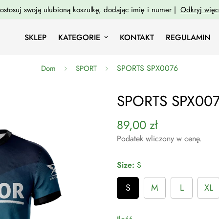
ostosuj swoją ulubioną koszulkę, dodając imię i numer |
Odkryj więc
SKLEP
KATEGORIE
KONTAKT
REGULAMIN
SPORTS SPX0076
Dom
SPORT
SPORTS SPX00
89,00 zł
Cena
regularna
Podatek wliczony w cenę.
Size:
S
S
M
L
XL